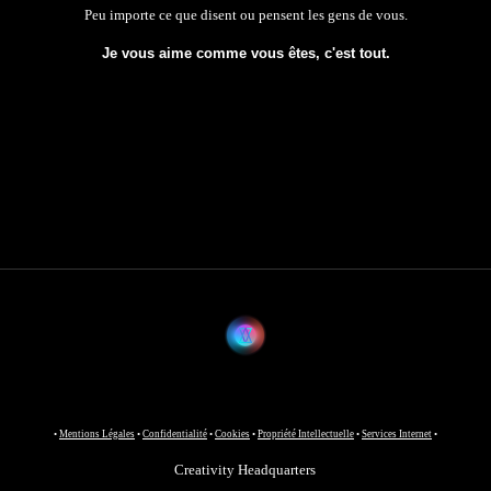
P
eu importe ce que disent ou pensent les gens de vous
.
Je vous aime comme vous êtes, c'est tout.
•
Mentions Légales
•
Confidentialité
•
Cookies
•
Propriété Intellectuelle
•
Services Internet
•
Creativity Headquarters