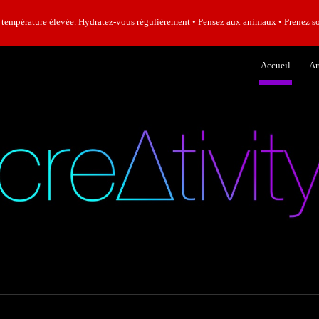
rature élevée. Hydratez-vous régulièrement • Pensez aux animaux • Prenez so
ip to main content
Skip to navigat
Accueil
Ar