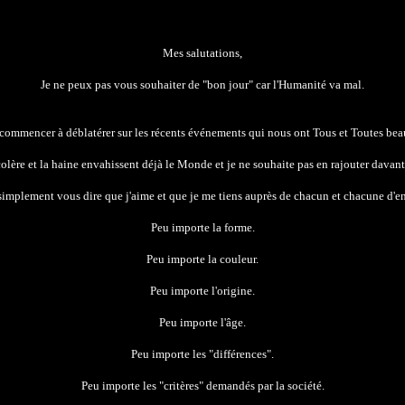
Mes salutations,
Je ne peux pas vous souhaiter de "bon jour" car l
'Humanité
va
mal
.
 commencer à déblatérer sur les récents événements qui nous ont
Tous
et
Toutes
beau
olère et la haine envahissent déjà le Monde et je ne souhaite pas en rajouter davant
simplement vous dire que j'aime et que je me tiens auprès de chacun et chacune d'en
Peu importe la forme
.
P
eu importe la couleur
.
P
eu importe l'origine
.
Peu importe l'âge.
P
eu importe les "différences"
.
P
eu importe les "critères"
demandés
par la société
.