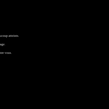
coup atteints.
age.​
tre vous.