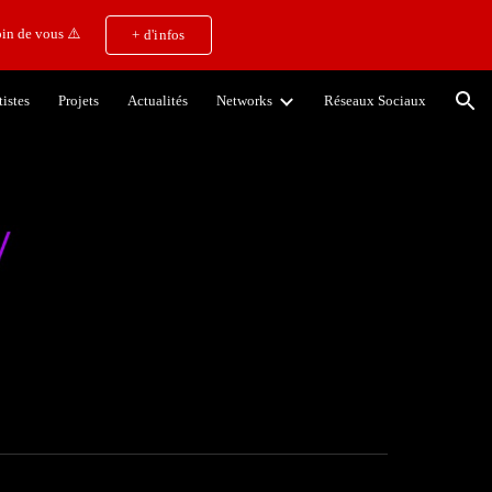
in de vous ⚠️
+ d'infos
ion
tistes
Projets
Actualités
Networks
Réseaux Sociaux