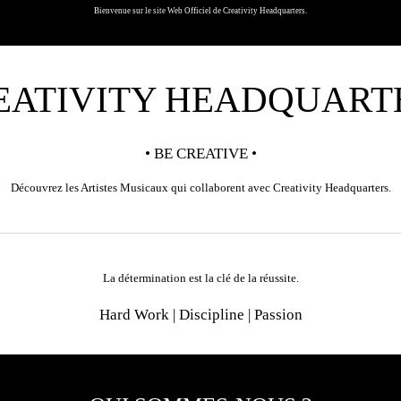
Bienvenue sur le site Web Officiel de Creativity Headquarters.
EATIVITY HEADQUART
• B
E CREATIVE
•
Découvrez les Artistes Musicaux qui collaborent avec Creativity Headquarters.
La détermination est la clé de la réussite.
Hard Work
| Discipline | Passion