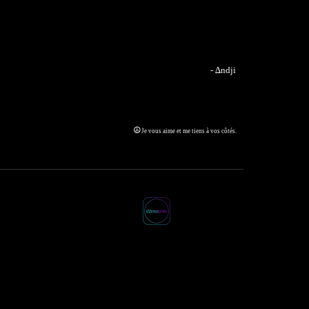
- ∆ndji
☮︎
Je vous aime et me tiens à vos côtés.