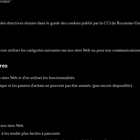
ociaux"
.
r des directives réunies dans le guide des cookies publié par la CCI du Royaume-Uni
ons utilis
er
les catégories suivantes sur nos sites Web ou pour nos communications
res
sites Web et d'en utiliser les fonctionnalités.
que et les paniers d'achats ne peuvent pas être assurés. (
pas encore
disponible)
nos sites Web.​
 les rendre plus faciles à parcourir.