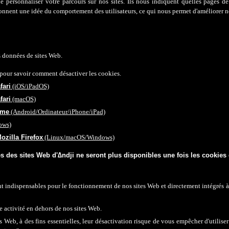
de personnaliser votre parcours sur nos sites. Ils nous indiquent quelles pages d
 donnent une idée du comportement des utilisateurs, ce qui nous permet d'améliorer n
s données de sites Web.
r pour savoir comment désactiver les cookies.
fari
(iOS/iPadOS)
fari
(macOS)
ome
(Android/Ordinateur/iPhone/iPad)
ows)
ozilla Firefox
(Linux/macOS/Windows)
és des sites Web d
'
∆ndji ne seront plus disponibles une fois les cookies 
nt indispensables pour le fonctionnement de nos sites Web et directement intégrés à
e activité en dehors de nos sites Web.
 Web, à des fins essentielles, leur désactivation risque de vous empêcher d'utiliser