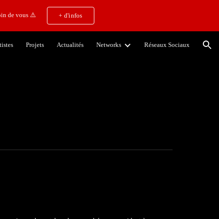
in de vous ⚠️
+ d'infos
ion
tistes
Projets
Actualités
Networks
Réseaux Sociaux