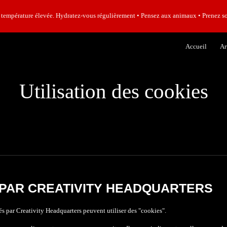
rature élevée. Hydratez-vous régulièrement • Pensez aux animaux • Prenez so
ip to main content
Skip to navigat
Accueil
Ar
Utilisation des cookies
 PAR CREATIVITY HEADQUARTERS
és par Creativity Headquarters
peuvent
utiliser des "cookies".