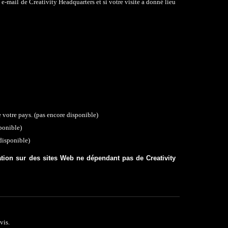
-mail de Creativity Headquarters et si votre visite a donné lieu
e votre pays
.
(
pas encore
disponible)
ponible)
isponible)
ation sur des sites
W
eb ne dépendant pas de Creativity
vis.