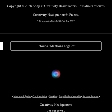
Copyright ©
2026
Andji et Creativity Headquarters.
Tous droits réservés.
Creativity Headquarter
s
®, France.
Politique actualisée le 31 Octobre 2022.
Retour à "Mentions Légales"
•
Mentions Légales
•
Confidentialité
•
Cookies
•
Propriété Intellectuelle
•
Services Internet
•
Creativity Headquarters
• BE
CREATIVE
•