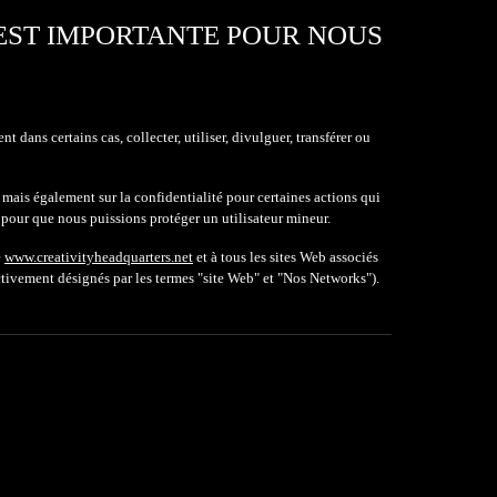
EST IMPORTANTE POUR NOUS
nt dans certains cas,
collecter
, utiliser, divulguer, transférer
ou
 mais également sur la confidentialité
pour certaines
actions
qui
 pour que nous puissions protéger un utilisateur mineur
.
e
www.creativityheadquarters.net
et à tous les
s
ites Web associés
ectivement désignés par les termes
"s
ite Web
" et "Nos Networks"
).