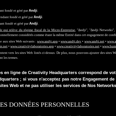
ant
fondé et
géré
par
A
ndji
.
endant
fondé et
géré
par
A
ndji
.
ant
fondé et
géré
par
A
ndji
.
le qui relève du régime fiscal de la Micro-Entreprise
,
"∆ndji"
, "∆ndji Networks",
tionnellement considérés comme étant la même
E
ntité dans cet engagement de confi
 aux sites Web suivants :
www.andji.app
•
www.andji.dev
•
www.andji.net
•
www.ar
rs.net
•
www.creativitylaboratories.
app
•
www.creativitylaboratories.net
•
www.huma
nt vers les sites Web listés ci-dessus. De plus, nous pouvons ajouter des sites Web
nt les termes.
ices en ligne de Creativity Headquarters correspond de vo
adquarters ; si vous n'acceptez pas notre Engagement de co
sites Web et ne pas utiliser les services de Nos Networks
DES DONNÉES PERSONNELLES