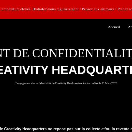
rature élevée. Hydratez-vous régulièrement • Pensez aux animaux • Prenez so
ip to main content
Skip to navigat
Accueil
Ar
 DE CONFIDENTIALITÉ
EATIVITY HEADQUART
L'engagement de confidentialité de Creativity Headquarters à été actualisé le 31 Mars 2023
Creativity Headquarters ne repose pas sur la collecte et/ou la revente