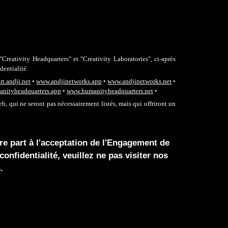
"Creativity Headquarters" et "Creativity Laboratories",
ci-après
dentialité.
t.andji.net
•
www.andjinetworks.
app
•
www.andjinetworks.net
•
nityheadquarters.app
•
www.humanityheadquarters.net
•
, qui ne seront pas nécessairement listés, mais qui offriront un
tre part à l'acceptation de l'Engagement de
nfidentialité, veuillez ne pas visiter nos
.