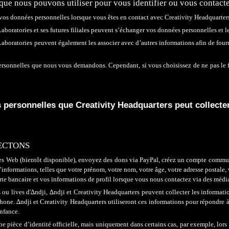
que nous pouvons
utiliser
pour vous identifier ou
vous
contacte
os données personnelles lorsque vous êtes en contact avec
Creativity Headquarter
Laboratories
et ses futures
filiales
peuvent s’échanger vos données personnelles et le
Laboratories
peuvent également les associer avec d’autres informations afin de fourni
sonnelles que nous vous demandons. Cependant, si vous choisissez de ne pas le fa
s personnelles
que Creativity Headquarters
peut collecte
ECTONS
s Web (bientôt disponible), envoyez des dons via PayPal, créez un compte communa
’informations, telles que votre prénom, votre nom, votr
e
â
ge, votre adresse postale,
arte bancaire et vos informations de profil lorsque vous nous contactez via des médi
s ou lives d'∆ndji, ∆ndji
et
Creativity Headquarters peuvent collecter les informati
phone. ∆ndji
et
Creativity Headquarters utiliseront ces informations pour répondre à
enfance.
 pièce d’identité officielle, mais uniquement dans certains cas, par exemple, lors 