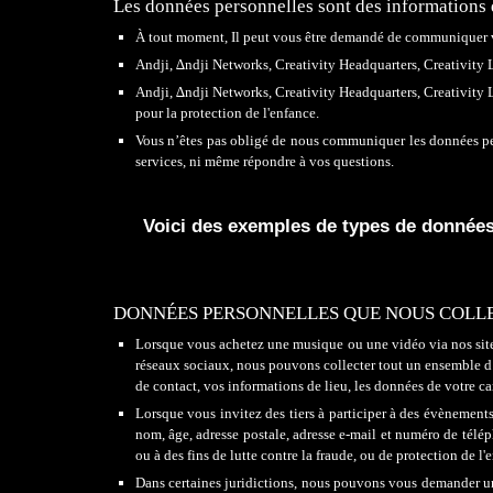
Les données personnelles sont des informations
À
tout moment, Il peut vous être demandé de communiquer v
A
ndji
,
∆ndji Networks, Creativity Headquarters, Cr
eativity 
A
ndji
,
∆ndji Networks, Creativity Headquarters, Cr
eativity 
pour la
protection de l'enfance
.
Vous n’êtes pas obligé de nous communiquer les données per
services, ni même répondre à vos questions.
V
oici des exemples de types de donnée
DONNÉES PERSONNELLES QUE NOUS
COLL
Lorsque vous achetez une musique ou une vidéo via nos site
réseaux sociaux
, nous pouvons collecter tout un ensemble d
de contact, vos informations de lieu, les données de votre c
Lorsque vous invitez des tiers à participer à des évènement
nom,
â
ge, adresse postale, adresse e-mail et numéro de télé
ou à des fins de lutte contre la fraude, ou de protection de l'
Dans certaines juridictions, nous pouvons vous demander une