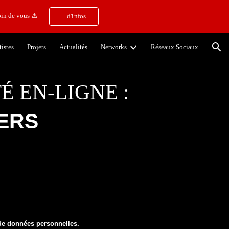
in de vous ⚠️
+ d'infos
ion
tistes
Projets
Actualités
Networks
Réseaux Sociaux
 EN-LIGNE :
ERS
 de données personnelles.