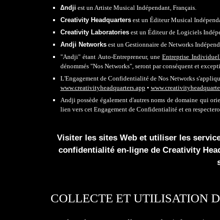
∆ndji
est un Artiste M
usical Indépendant, Français.
Creativity Headquarters
est un
Éditeur Musical Indépend
Creativity
Laboratories
est un
Éditeur de Logiciels Indép
Andji
Networks
est un
Gestionnaire de Networks Indépend
"
A
ndji" étant
Auto-Entrepreneur
, une
Entreprise Individuel
dén
ommés "Nos Networks",
seront par conséquent et excep
L'Engagement de Confidentialité de Nos Networks s'applique
www.creativityheadquarters
.app
•
www.creativityheadquarte
Andji possède également d'autres noms de domaine qui oriente
lien vers cet Engagement de Confidentialité et en respectero
Visiter les sites Web et utiliser les serv
confidentialité en-ligne de Creativity He
COLLECTE ET UTILISATION 