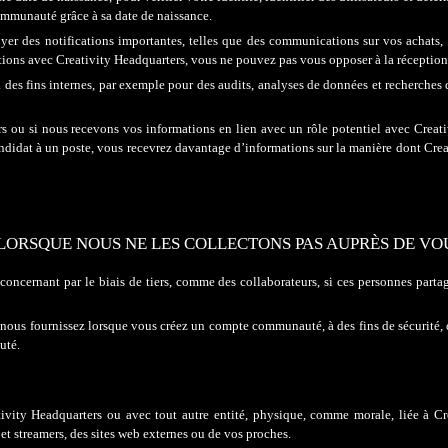
mmunauté grâce à sa date de naissance.
yer des notifications importantes, telles que des communications sur
vos
achats, 
ations avec Creativity Headquarters, vous ne pouvez pas vous opposer à la récepti
des fins internes, par exemple pour des audits, analyses de données et recherches 
s ou si nous recevons vos informations en lien avec un rôle potentiel avec Creat
andidat à un poste, vous recevrez davantage d’informations sur la manière dont Cre
LORSQUE NOUS NE LES COLLECTONS PAS AUPRÈS DE VO
concernant par le biais de tiers, comme des collaborateur
s, s
i ces personnes parta
ous fournissez lorsque vous créez un compte communauté, à des fins de sécurité, de
uté.
ivity Headquarters ou avec tout autre entité, physique, comme morale, liée à Cre
 et streamers
, des sites web externes ou de vos proches.