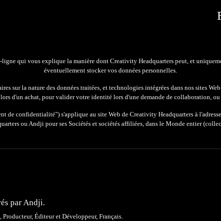
-ligne qui vous explique la manière dont
Creativity Headquarters peut, et uniqueme
éventuellement
stocker vos données personnelles.
res sur l
a nature des
données traité
es
, et tech
nologies
intégrées dans nos
sites Web
lors d'un achat, pour valider votre identité lors d'une demande de collaboration, ou
t de confidentialité"
) s'applique au
s
ite Web d
e Creativity Headquarters
à l'adress
quarters ou
Andji pour
ses Sociétés et
s
ociétés affiliées
,
dans le
M
onde
e
ntier (coll
rés
par
Andji.
, Producteur, Éditeur et Développeur, Français.