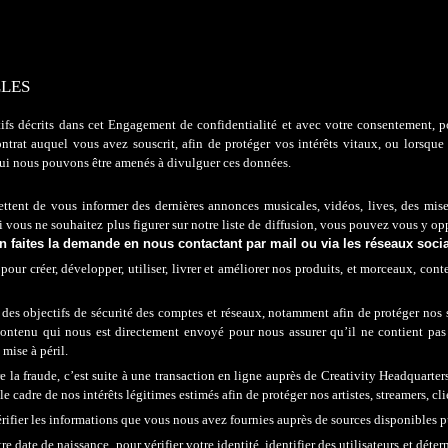
LLES
tifs décrits dans cet Engagement de confidentialité et avec votre consentement, 
ontrat auquel vous avez souscrit, afin de protéger vos intérêts vitaux, ou lorsq
 qui nous pouvons être amenés à divulguer ces données.
tent de vous informer des dernières annonces musicales, vidéos, lives, des mises
Si vous ne souhaitez plus figurer sur notre liste de diffusion, vous pouvez vous y 
n faites la demande en nous contactant par mail ou via les réseaux soci
r créer, développer, utiliser, livrer et améliorer nos produits, et m
orceaux,
conte
es objectifs de sécurité des comptes et réseaux, notamment afin de protéger nos se
ut contenu qui nous est directement envoyé pour nous assurer qu’il ne contient pas
 mise à péril
.
 la fraude, c’est suite à une transaction en ligne auprès d
e
Creativity Headquarters
le cadre de nos intérêts légitimes estimés afin de protéger nos
artistes, streamers, cl
ifier les informations que vous nous avez fournies auprès de sources disponibles 
ate de naissance, pour vérifier votre identité, identifier des utilisateurs et déter