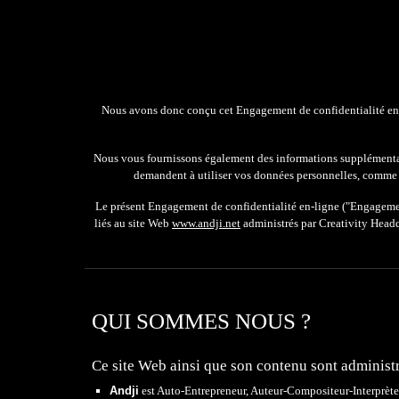
Nous avons donc conçu
cet
Engagement de confidentialité en
N
ous vous fournissons égalemen
t des
informations supplémentai
demandent à utiliser vos données personnelles
, comme 
Le
présent Engagement de confidentialité en-ligne
(
"Engagemen
liés au
s
ite Web
www.andji.net
administrés par Creativity Head
QUI SOMMES NOUS ?
Ce site Web ainsi que son contenu
sont administ
Andji
est Auto-Entrep
reneur, Auteur-Compositeur-Interprète