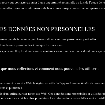
pour vous contacter au sujet d’une opportunité potentielle ou lors de l’étude de v
rsonnelles, nous vous informerons de leur source lorsque nous communiquerons avec
 DES DONNÉES NON PERSONNELLES
ermet pas de faire un rapprochement direct avec une personne en particulier.
s données non personnelles à quelque fin que ce soit.
s personnelles, les données ainsi combinées sont traitées comme des données person
que nous collectons et comment nous pouvons les utiliser :
de connexion au site Web, la région ou ville de l'appareil connecté afin de nous p
its et publicités.
s d'un utilisateur sur notre site
W
eb. Ces données sont rassemblées et utilisées p
de nos services sont les plus populaires. Les informations rassemblées sont cons