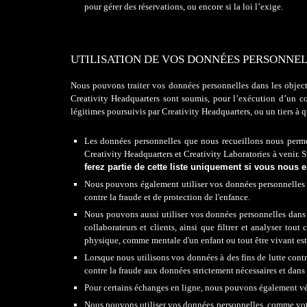
pour gérer des réservations, ou encore si la loi l’exige.​
UTILISATION DE VOS DONNÉES PERSONNE
N
ous pouvons traiter vos données personnelles dans les objec
Creativity Headquarters
sont soumis
, pour l’exécution d’un c
légitimes poursuivis par Creativity Headquarters, ou un tiers à
Les données personnelles que nous recueillons nous permet
Creativity Headquarters et Creativity Laboratories
à venir. 
ferez partie de cette liste uniquement si vous nous
e
Nous pouvons également utiliser vos données personnelles pou
contre la fraude et de protection de l'enfance.
Nous pouvons aussi utiliser vos données personnelles dans d
collaborateurs et clients, ainsi que filtrer et analyser to
physique, comme mentale
d'
un enfant ou tout
être vivant est
Lorsque nous utilisons vos données à des fins de lutte contre
contre la fraude aux données strictement nécessaires et dans 
Pour certain
s échanges
en ligne, nous pouvons également vér
Nous pouvons utiliser vos données personnelles, comme votre d