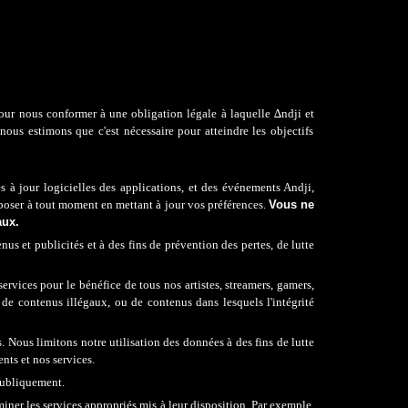
pour nous conformer à une obligation légale à laquelle ∆ndji
et
ue nous estimons que
c'
est nécessaire pour atteindre les objectifs
 à jour logicielles d
es applications
, et des événements
Andji,
opposer à tout moment en mettant à jour vos préférences.
Vous ne
aux
.
nus et publicités et à des fins de prévention des pertes
,
de lutte
rvices pour le bénéfice de tous nos artistes, streamers, gamers,
 de contenus illégaux, ou de contenus dans lesquels l'intégrité
. Nous limitons notre utilisation des données à des fins de lutte
ients
et nos services.
publiquement.
miner les services appropriés mis à leur disposition. Par exemple,